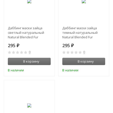
Даббинг маски зайца
Даббинг маски зайца
светлый натуральный
темный натуральный
Natural Blended Fur
Natural Blended Fur
Dubbing Lt. Hares Ear Orvis
Dubbing Dk. Hares Ear
295
295
₽
₽
Orvis
0
0
В корзину
В корзину
В наличии
В наличии