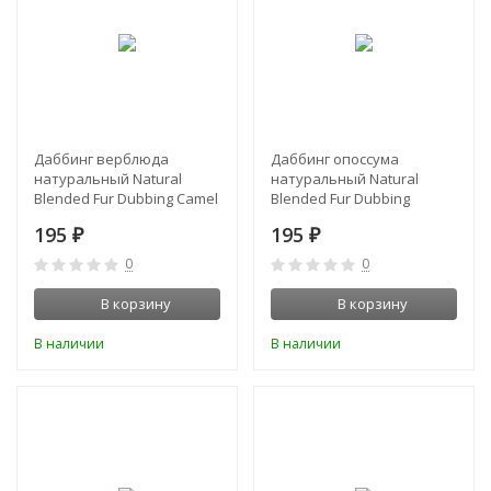
Даббинг верблюда
Даббинг опоссума
натуральный Natural
натуральный Natural
Blended Fur Dubbing Camel
Blended Fur Dubbing
Orvis
Austral. Opossum Orvis
195
195
₽
₽
0
0
В корзину
В корзину
В наличии
В наличии