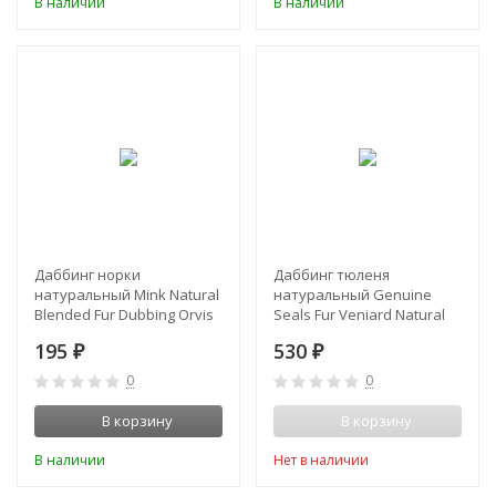
В наличии
В наличии
Даббинг норки
Даббинг тюленя
натуральный Mink Natural
натуральный Genuine
Blended Fur Dubbing Orvis
Seals Fur Veniard Natural
195
530
₽
₽
0
0
В корзину
В корзину
В наличии
Нет в наличии