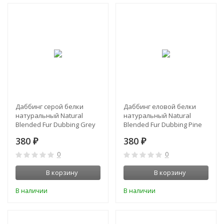
Даббинг серой белки
Даббинг еловой белки
натуральный Natural
натуральный Natural
Blended Fur Dubbing Grey
Blended Fur Dubbing Pine
Squirrel Orvis
Squirrel Orvis
380
380
₽
₽
0
0
В корзину
В корзину
В наличии
В наличии