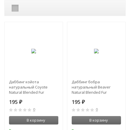
Даббинг койота
Даббинг бобра
натуральный Coyote
натуральный Beaver
Natural Blended Fur
Natural Blended Fur
Dubbing Orvis
Dubbing Orvis
195
195
₽
₽
0
0
В корзину
В корзину