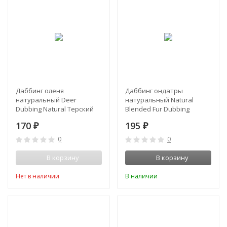
Даббинг оленя
Даббинг ондатры
натуральный Deer
натуральный Natural
Dubbing Natural Терский
Blended Fur Dubbing
берег
Muskrat Orvis
170
195
₽
₽
0
0
В корзину
В корзину
Нет в наличии
В наличии