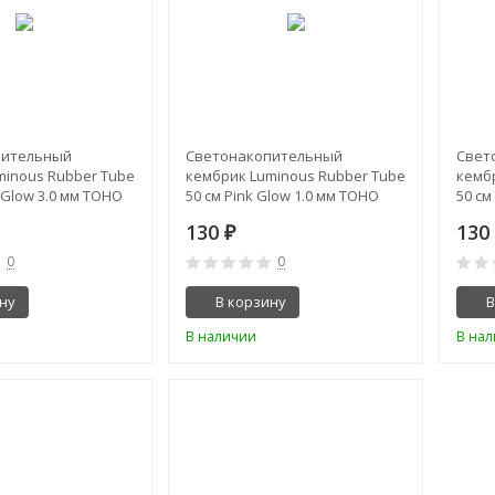
пительный
Светонакопительный
Свет
minous Rubber Tube
кембрик Luminous Rubber Tube
кемб
 Glow 3.0 мм TOHO
50 см Pink Glow 1.0 мм TOHO
50 см
130
13
₽
0
0
ну
В корзину
В
В наличии
В на