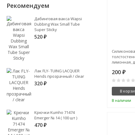
Рекомендуем
Дабинговая вакса Wapsi
Dubbing Wax Small Tube
Super Sticky
520
₽
Силиконова
толстостен
лимонная, д
Лак FLY- TUING LACQUER
200
₽
Hends прозрачный / clear
320
₽
В корзи
В наличии
Крючки Kumho 71474
Emerger № 14 ( 100 шт )
470
₽