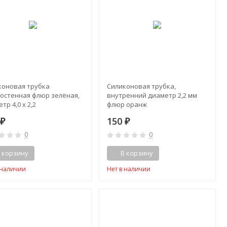
коновая трубка
Силиконовая трубка,
тостенная флюр зелёная,
внутренний диаметр 2,2 мм
тр 4,0 х 2,2
флюр оранж
0
150
₽
₽
0
0
 корзину
В корзину
 наличии
Нет в наличии