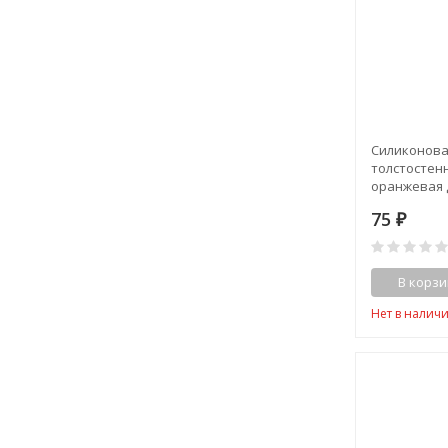
Силиконова
толстостен
оранжевая д
50см.)
75
₽
В корзи
Нет в налич