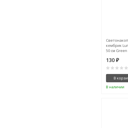
Светонако
кембрик Lu
50 см Green
130
₽
В корзи
В наличии