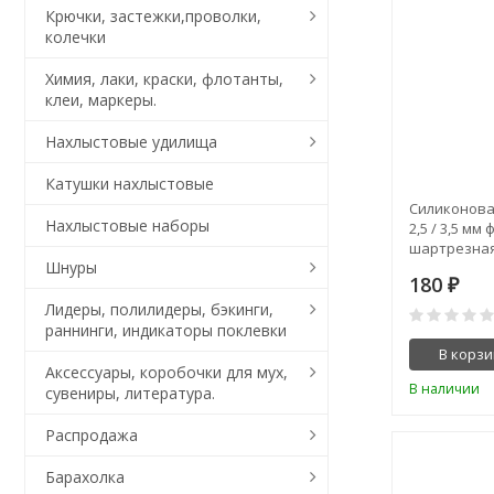
Крючки, застежки,проволки,
колечки
Химия, лаки, краски, флотанты,
клеи, маркеры.
Нахлыстовые удилища
Катушки нахлыстовые
Силиконова
Нахлыстовые наборы
2,5 / 3,5 мм
шартрезная 
Шнуры
2,6 - 3,0 мм. )
180
₽
Лидеры, полилидеры, бэкинги,
раннинги, индикаторы поклевки
В корзи
Аксессуары, коробочки для мух,
В наличии
сувениры, литература.
Распродажа
Барахолка