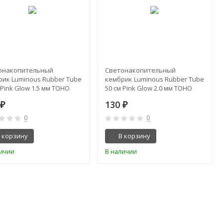
онакопительный
Светонакопительный
рик Luminous Rubber Tube
кембрик Luminous Rubber Tube
 Pink Glow 1.5 мм TOHO
50 см Pink Glow 2.0 мм TOHO
0
130
₽
₽
0
0
 корзину
В корзину
личии
В наличии