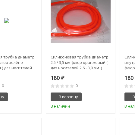
я трубка диаметр
Силиконовая трубка диаметр
Сили
 флюр зелёно
2,5 / 3,5 мм флюр оранжевый (
внут
( для носителей
для носителей 2,6 - 3,0 мм. )
флюр
2,6 - 3
180
18
₽
0
0
ну
В корзину
В
В наличии
В на