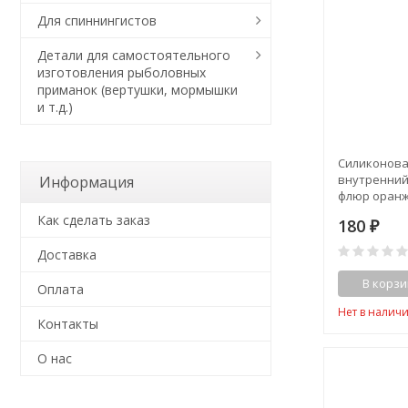
Для спиннингистов
Детали для самостоятельного
изготовления рыболовных
приманок (вертушки, мормышки
и т.д.)
Силиконова
внутренний
Информация
флюр оранж
носителей 3,0
Как сделать заказ
180
₽
Доставка
В корзи
Оплата
Нет в налич
Контакты
О нас