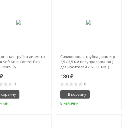
коновая трубка диаметр
Силиконовая трубка диаметр
m Soft Knot Control Pink
2,5 / 3,5 мм полупрозрачная (
Future Fly
для носителей 2,6 - 3,0 мм. )
0
180
₽
₽
0
0
 корзину
В корзину
личии
В наличии