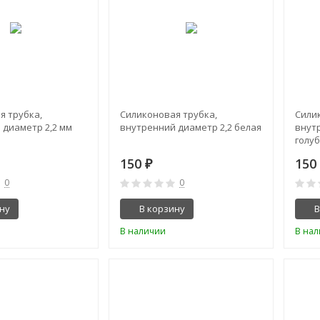
я трубка,
Силиконовая трубка,
Сили
 диаметр 2,2 мм
внутренний диаметр 2,2 белая
внут
голу
150
15
₽
0
0
ну
В корзину
В
В наличии
В на