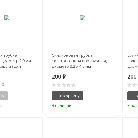
я трубка,
Силиконовая трубка
Сили
 диаметр 2,9 мм
толстостенная прозрачная,
толс
евый ( для
диаметр 2,2 х 4,0 мм.
диаме
 - 3,5 мм. )
200
20
₽
0
0
ну
В корзину
В
ии
В наличии
В на