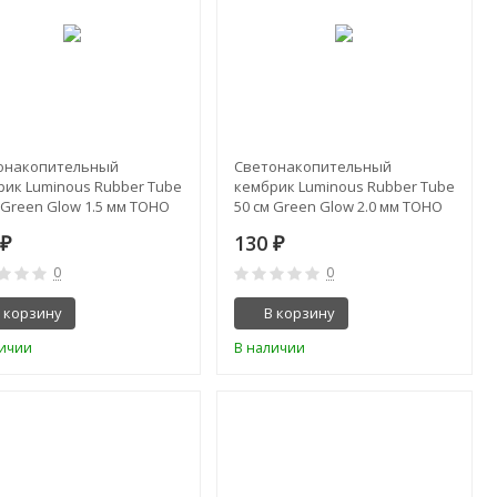
онакопительный
Светонакопительный
рик Luminous Rubber Tube
кембрик Luminous Rubber Tube
 Green Glow 1.5 мм TOHO
50 см Green Glow 2.0 мм TOHO
0
130
₽
₽
0
0
 корзину
В корзину
личии
В наличии