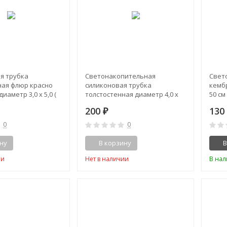
я трубка
Светонакопительная
Свет
ная флюр красно
силиконовая трубка
кемб
иаметр 3,0 х 5,0 (
толстостенная диаметр 4,0 х
50 см
2,2
200
13
₽
0
0
ну
В корзину
В
ии
Нет в наличии
В на