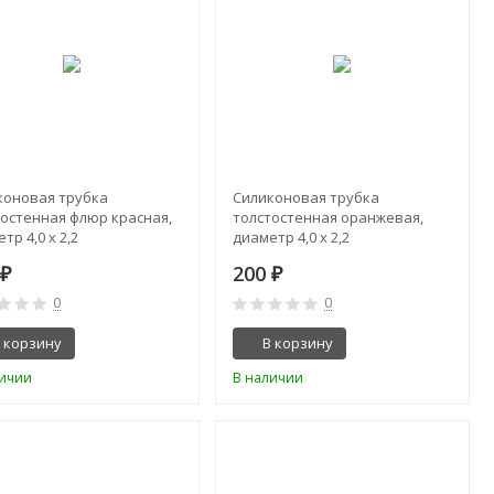
коновая трубка
Силиконовая трубка
тостенная флюр красная,
толстостенная оранжевая,
тр 4,0 х 2,2
диаметр 4,0 х 2,2
0
200
₽
₽
0
0
 корзину
В корзину
личии
В наличии