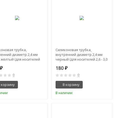
коновая трубка,
Силиконовая трубка,
ренний диаметр 2,4 мм
внутренний диаметр 2,4 мм
 жёлтый (для носителей
черный (для носителей 2,6 - 3,0
,0 мм. )
мм. )
0
180
₽
₽
0
0
 корзину
В корзину
личии
В наличии