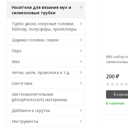
Носители для вязания мух и
силиконовые трубки
Турбо диски, конусные головки,
Nobody, полусферы, пропеллеры
Шарики головки, глазки
Перо
MIX набор и
Мех
силиконовы
Нитки, шёлк, проволока и т.д.
200
₽
Синтетики
светонакопительные
В корзи
(phosphorescent) материалы
В наличии
Даббинги и скрутки
Инструменты