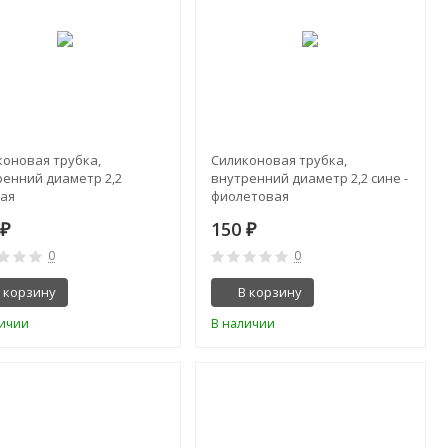
коновая трубка,
Силиконовая трубка,
ренний диаметр 2,2
внутренний диаметр 2,2 сине -
бая
фиолетовая
0
150
₽
₽
0
0
 корзину
В корзину
личии
В наличии