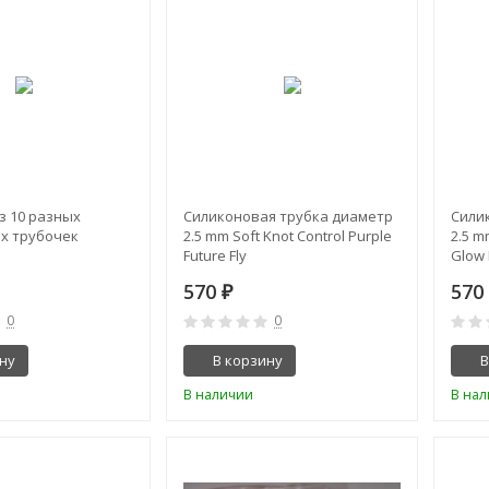
з 10 разных
Силиконовая трубка диаметр
Сили
х трубочек
2.5 mm Soft Knot Control Purple
2.5 m
Future Fly
Glow 
570
57
₽
0
0
ну
В корзину
В
В наличии
В на