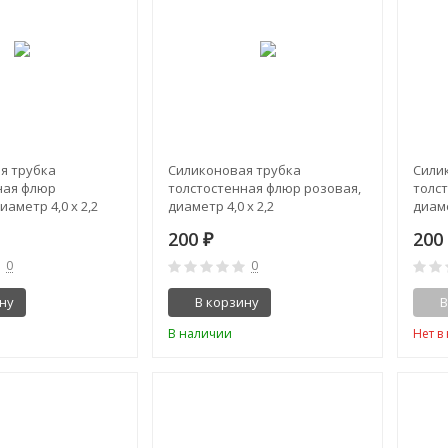
я трубка
Силиконовая трубка
Сили
ная флюр
толстостенная флюр розовая,
толс
иаметр 4,0 х 2,2
диаметр 4,0 х 2,2
диаме
200
20
₽
0
0
ну
В корзину
В
В наличии
Нет в