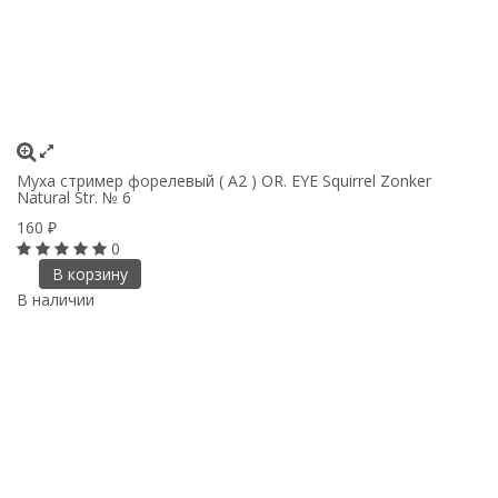
Муха стример форелевый ( A2 ) OR. EYE Squirrel Zonker
Natural Str. № 6
160
₽
0
В корзину
В наличии