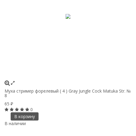
Муха стример форелевый ( 4 ) Gray Jungle Cock Matuka Str. №
8
65
₽
0
В корзину
В наличии