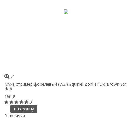
Муха стример форелевый ( A3 ) Squirrel Zonker Dk. Brown Str.
№ 6
160
₽
0
В корзину
В наличии