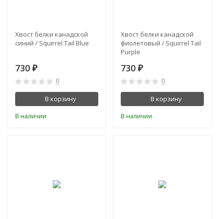
Хвост белки канадской
Хвост белки канадской
синий / Squirrel Tail Blue
фиолетовый / Squirrel Tail
Purple
730
730
₽
₽
0
0
В корзину
В корзину
В наличии
В наличии