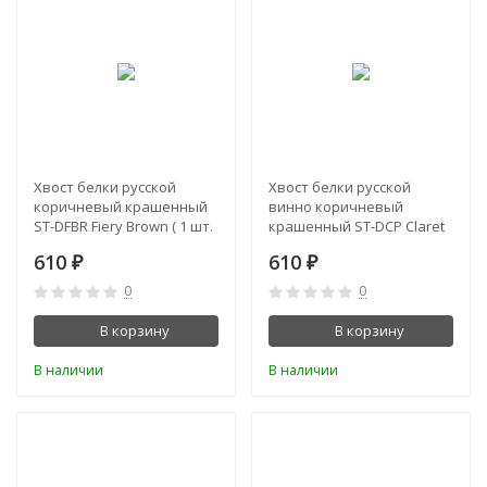
Хвост белки русской
Хвост белки русской
коричневый крашенный
винно коричневый
ST-DFBR Fiery Brown ( 1 шт.
крашенный ST-DCP Claret
)
Phatacorva ( 1 шт. )
610
610
₽
₽
0
0
В корзину
В корзину
В наличии
В наличии