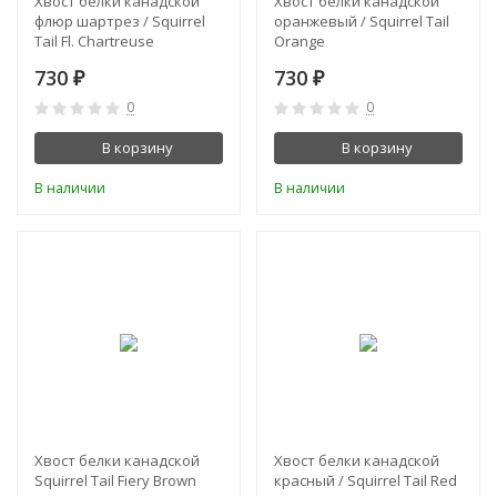
Хвост белки канадской
Хвост белки канадской
флюр шартрез / Squirrel
оранжевый / Squirrel Tail
Tail Fl. Chartreuse
Orange
730
730
₽
₽
0
0
В корзину
В корзину
В наличии
В наличии
Хвост белки канадской
Хвост белки канадской
Squirrel Tail Fiery Brown
красный / Squirrel Tail Red