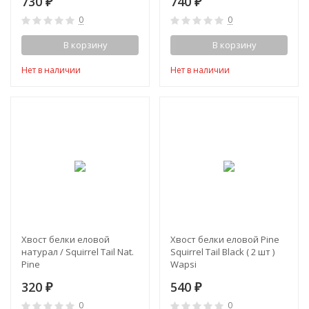
730
740
₽
₽
0
0
В корзину
В корзину
Нет в наличии
Нет в наличии
Хвост белки еловой
Хвост белки еловой Pine
натурал / Squirrel Tail Nat.
Squirrel Tail Black ( 2 шт )
Pine
Wapsi
320
540
₽
₽
0
0