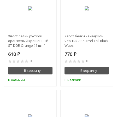
Хвост белки русской
Хвост белки канадской
оранжевый крашенный
черный / Squirrel Tail Black
ST-DOR Orange ( 1 шт. )
Wapsi
610
770
₽
₽
0
0
В корзину
В корзину
В наличии
В наличии