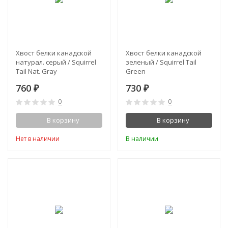
Хвост белки канадской
Хвост белки канадской
натурал. серый / Squirrel
зеленый / Squirrel Tail
Tail Nat. Gray
Green
760
730
₽
₽
0
0
В корзину
В корзину
Нет в наличии
В наличии