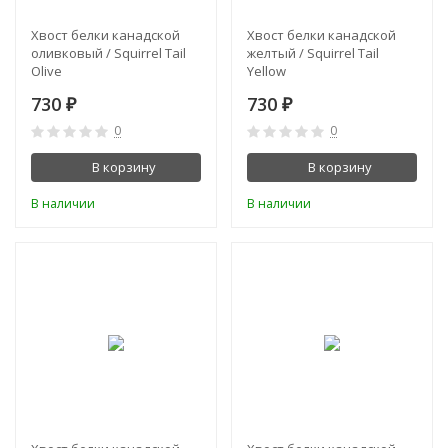
Хвост белки канадской
Хвост белки канадской
оливковый / Squirrel Tail
желтый / Squirrel Tail
Olive
Yellow
730
730
₽
₽
0
0
В корзину
В корзину
В наличии
В наличии