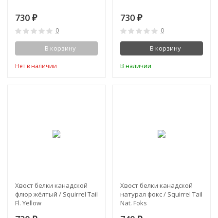
730
730
₽
₽
0
0
В корзину
В корзину
Нет в наличии
В наличии
Хвост белки канадской
Хвост белки канадской
флюр жёлтый / Squirrel Tail
натурал фокс / Squirrel Tail
Fl. Yellow
Nat. Foks