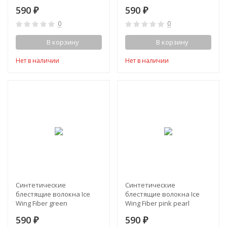
590
590
₽
₽
0
0
В корзину
В корзину
Нет в наличии
Нет в наличии
Синтетические
Синтетические
блестящие волокна Ice
блестящие волокна Ice
Wing Fiber green
Wing Fiber pink pearl
590
590
₽
₽