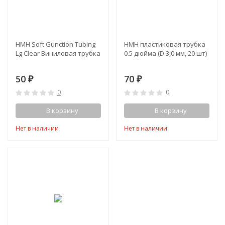
HMH Soft Gunction Tubing
НМН пластиковая трубка
Lg Clear Виниловая трубка
0.5 дюйма (D 3,0 мм, 20 шт)
50
70
₽
₽
0
0
В корзину
В корзину
Нет в наличии
Нет в наличии