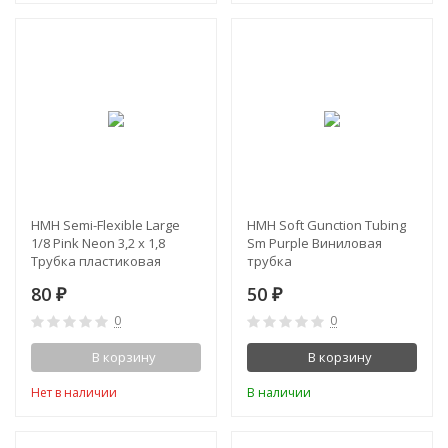
HMH Semi-Flexible Large
HMH Soft Gunction Tubing
1/8 Pink Neon 3,2 х 1,8
Sm Purple Виниловая
Трубка пластиковая
трубка
80
50
₽
₽
0
0
В корзину
В корзину
Нет в наличии
В наличии