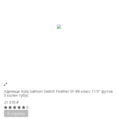
Удилище Kola Salmon Switch Feather SF #8 класс 11'0'' футов
5 колен тубус
21 070
₽
0
В корзину