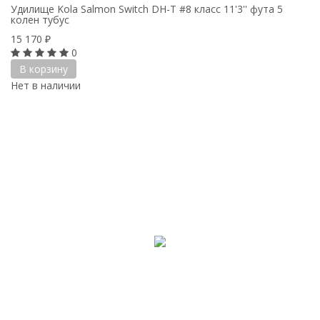
Удилище Kola Salmon Switch DH-T #8 класс 11'3'' фута 5
колен тубус
15 170
₽
0
В корзину
Нет в наличии