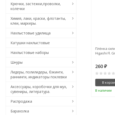
Крючки, застежки,проволки,
колечки
Химия, лаки, краски, флотанты,
клеи, маркеры.
Нахлыстовые удилища
Катушки нахлыстовые
Плёнка сил
Нахлыстовые наборы
Higashi Fl.
Шнуры
260
₽
Лидеры, полилидеры, бэкинги,
раннинги, индикаторы поклевки
В корзи
Аксессуары, коробочки для мух,
В наличии
сувениры, литература.
Распродажа
Барахолка