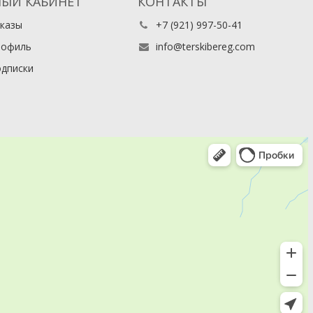
ЫЙ КАБИНЕТ
КОНТАКТЫ
казы
+7 (921) 997-50-41
рофиль
info@terskibereg.com
дписки