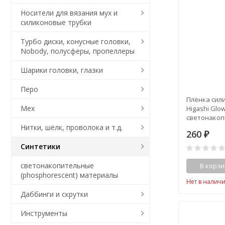
Носители для вязания мух и
силиконовые трубки
Турбо диски, конусные головки,
Nobody, полусферы, пропеллеры
Шарики головки, глазки
Перо
Плёнка сил
Мех
Higashi Glo
светонакоп
Нитки, шёлк, проволока и т.д.
260
₽
Синтетики
светонакопительные
В корзи
(phosphorescent) материалы
Нет в налич
Даббинги и скрутки
Инструменты