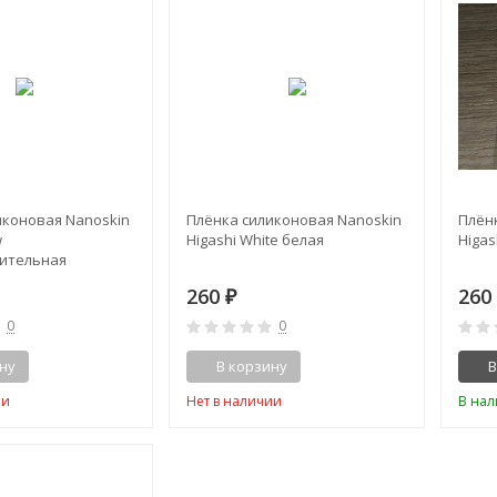
иконовая Nanoskin
Плёнка силиконовая Nanoskin
Плён
w
Higashi White белая
Higas
ительная
260
26
₽
0
0
ну
В корзину
В
ии
Нет в наличии
В на