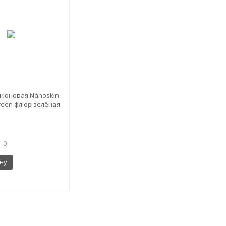
иконовая Nanoskin
 Green флюр зелёная
0
ну