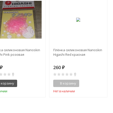
ка силиконовая Nanoskin
Плёнка силиконовая Nanoskin
hi Pink розовая
Higashi Red красная
0
260
₽
₽
0
0
 корзину
В корзину
личии
Нет в наличии