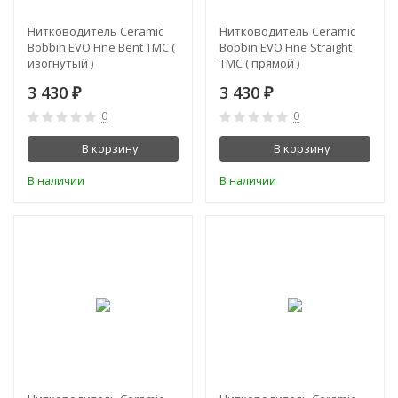
Нитководитель Ceramic
Нитководитель Ceramic
Bobbin EVO Fine Bent TMC (
Bobbin EVO Fine Straight
изогнутый )
TMC ( прямой )
3 430
3 430
₽
₽
0
0
В корзину
В корзину
В наличии
В наличии