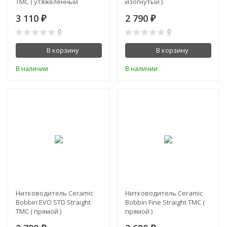
TMC ( утяжеленный
изогнутый )
прямой )
3 110
2 790
₽
₽
0
0
В корзину
В корзину
В наличии
В наличии
Нитководитель Ceramic
Нитководитель Ceramic
Bobbin EVO STD Straight
Bobbin Fine Straight TMC (
TMC ( прямой )
прямой )