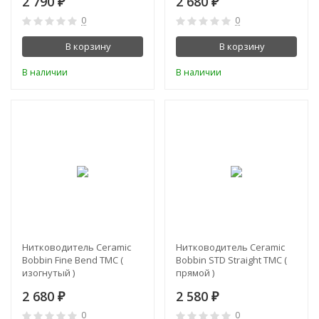
2 790
2 680
₽
₽
0
0
В корзину
В корзину
В наличии
В наличии
Нитководитель Ceramic
Нитководитель Ceramic
Bobbin Fine Bend TMC (
Bobbin STD Straight TMC (
изогнутый )
прямой )
2 680
2 580
₽
₽
0
0