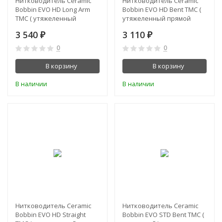
Нитководитель Ceramic
Нитководитель Ceramic
Bobbin EVO HD Long Arm
Bobbin EVO HD Bent TMC (
TMC ( утяжеленный
утяжеленный прямой
длинный прямой )
изогнутый )
3 540
3 110
₽
₽
0
0
В корзину
В корзину
В наличии
В наличии
Нитководитель Ceramic
Нитководитель Ceramic
Bobbin EVO HD Straight
Bobbin EVO STD Bent TMC (