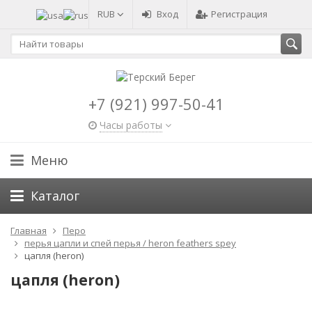
RUB
Вход
Регистрация
+7 (921) 997-50-41
Часы работы
Меню
Каталог
Главная
Перо
перья цапли и спей перья / heron feathers spey
цапля (heron)
цапля (heron)