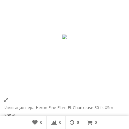
Имитация пера Heron Fine Fibre Fl. Chartreuse 30 fs XSm
300
₽
0
0
0
0
0
В корзину