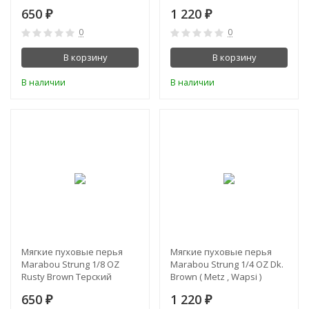
650
1 220
₽
₽
0
0
В корзину
В корзину
В наличии
В наличии
Мягкие пуховые перья
Мягкие пуховые перья
Marabou Strung 1/8 OZ
Marabou Strung 1/4 OZ Dk.
Rusty Brown Терский
Brown ( Metz , Wapsi )
Берег
650
1 220
₽
₽