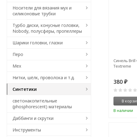
Носители для вязания мух и
силиконовые трубки
Турбо диски, конусные головки,
Nobody, полусферы, пропеллеры
Шарики головки, глазки
Перо
Синель Brill 
Мех
Textreme
Нитки, шёлк, проволока и т.д.
380
₽
Синтетики
светонакопительные
В корзи
(phosphorescent) материалы
В наличии
Даббинги и скрутки
Инструменты