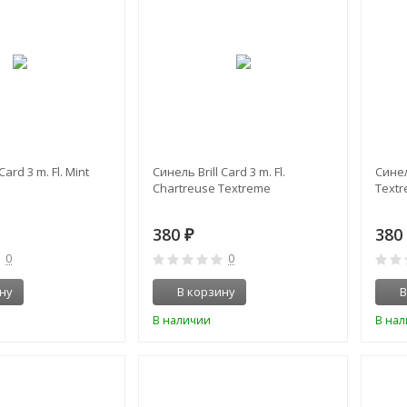
Card 3 m. Fl. Mint
Синель Brill Card 3 m. Fl.
Синель
Chartreuse Textreme
Text
380
38
₽
0
0
ну
В корзину
В
В наличии
В на