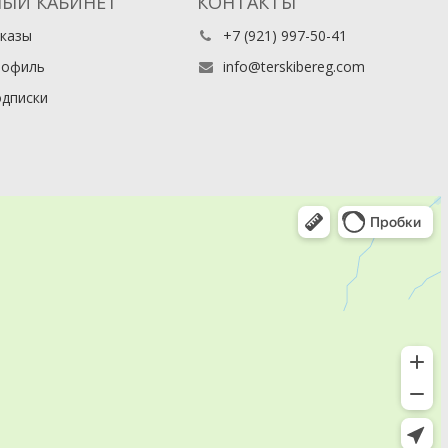
ЫЙ КАБИНЕТ
КОНТАКТЫ
казы
+7 (921) 997-50-41
рофиль
info@terskibereg.com
дписки