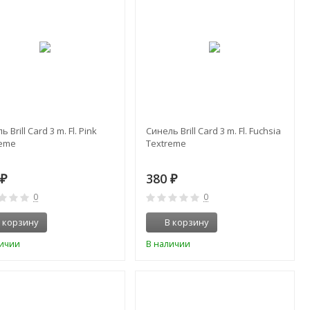
 Brill Card 3 m. Fl. Pink
Синель Brill Card 3 m. Fl. Fuchsia
reme
Textreme
0
380
₽
₽
0
0
 корзину
В корзину
личии
В наличии