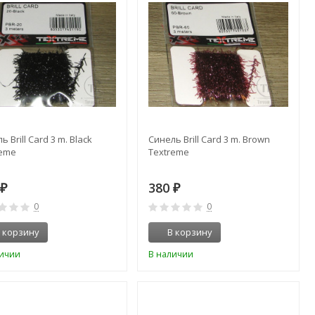
ь Brill Card 3 m. Black
Синель Brill Card 3 m. Brown
reme
Textreme
0
380
₽
₽
0
0
 корзину
В корзину
личии
В наличии