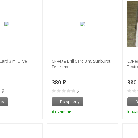
Card 3 m. Olive
Синель Brill Card 3 m. Sunburst
Синел
Textreme
Text
380
38
₽
0
0
ну
В корзину
В
В наличии
В на