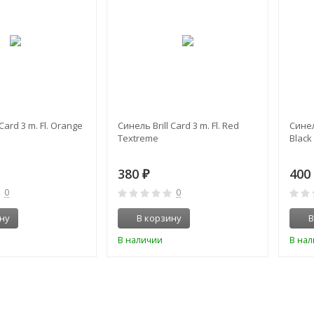
Card 3 m. Fl. Orange
Синель Brill Card 3 m. Fl. Red
Синел
Textreme
Black
380
40
₽
0
0
ну
В корзину
В
В наличии
В на