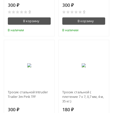
300
300
₽
₽
0
0
В корзину
В корзину
В наличии
В наличии
Тросик стальной Intruder
Тросик стальной (
Trailer 3m Pink TFF
плетение 7 х 7, 0,7 мм, 4 м,
35 кг.)
300
180
₽
₽