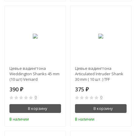
Цевье вадингтона
Цевье вадингтона
Weddington Shanks 45 mm
Articulated Intruder Shank
(10 шт) Veniard
30 mm ( 10 шт. ) TFF
390
375
₽
₽
0
0
В корзину
В корзину
В наличии
В наличии