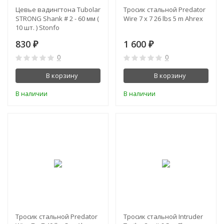
Цевье вадингтона Tubolar
Тросик стальной Predator
STRONG Shank # 2 - 60 мм (
Wire 7 x 7 26 lbs 5 m Ahrex
10 шт. ) Stonfo
830
1 600
₽
₽
0
0
В корзину
В корзину
В наличии
В наличии
Тросик стальной Predator
Тросик стальной Intruder