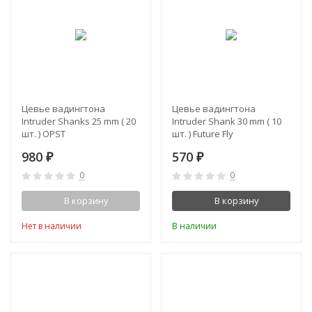
Цевье вадингтона
Цевье вадингтона
Intruder Shanks 25 mm ( 20
Intruder Shank 30 mm ( 10
шт. ) OPST
шт. ) Future Fly
980
570
₽
₽
0
0
В корзину
В корзину
Нет в наличии
В наличии