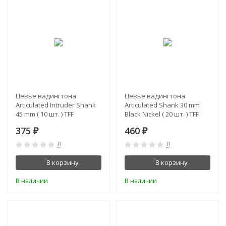
Цевье вадингтона
Цевье вадингтона
Articulated Intruder Shank
Articulated Shank 30 mm
45 mm ( 10 шт. ) TFF
Black Nickel ( 20 шт. ) TFF
375
460
₽
₽
0
0
В корзину
В корзину
В наличии
В наличии