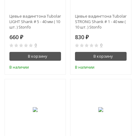
Цевье вадингтона Tubolar
Цевье вадингтона Tubolar
LIGHT Shank # 5 - 40 мм ( 10
STRONG Shank # 1 - 40 мм (
шт. ) Stonfo
10 шт. ) Stonfo
660
830
₽
₽
0
0
В корзину
В корзину
В наличии
В наличии