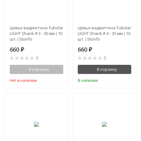
Цевье вадингтона Tubolar
Цевье вадингтона Tubolar
LIGHT Shank # 3 - 30 мм ( 10
LIGHT Shank # 4 - 35 мм ( 10
шт. ) Stonfo
шт. ) Stonfo
660
660
₽
₽
0
0
В корзину
В корзину
Нет в наличии
В наличии