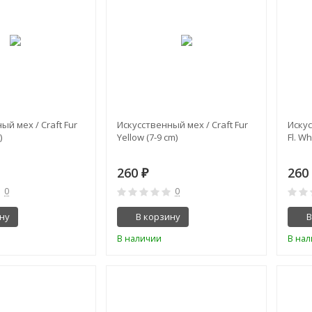
ый мех / Craft Fur
Искусственный мех / Craft Fur
Искус
)
Yellow (7-9 cm)
Fl. Wh
260
26
₽
0
0
ну
В корзину
В
В наличии
В на