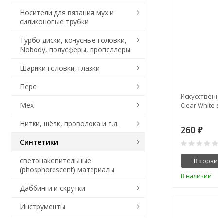
Носители для вязания мух и
силиконовые трубки
Турбо диски, конусные головки,
Nobody, полусферы, пропеллеры
Шарики головки, глазки
Перо
Искусственн
Мех
Clear White 
Нитки, шёлк, проволока и т.д.
260
₽
Синтетики
светонакопительные
В корзи
(phosphorescent) материалы
В наличии
Даббинги и скрутки
Инструменты