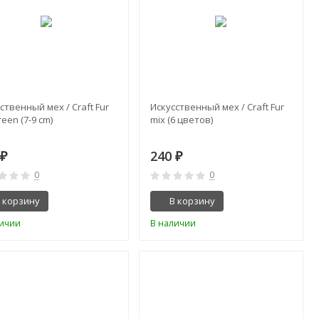
ственный мех / Craft Fur
Искусственный мех / Craft Fur
reen (7-9 cm)
mix (6 цветов)
0
240
₽
₽
0
0
 корзину
В корзину
личии
В наличии