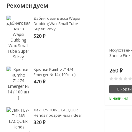
Рекомендуем
Дабинговая вакса Wapsi
Dubbing Wax Small Tube
Super Sticky
520
₽
Искусственн
Shrimp Pink 
Крючки Kumho 71474
260
₽
Emerger № 14 ( 100 шт )
470
₽
В корзи
В наличии
Лак FLY- TUING LACQUER
Hends прозрачный / clear
320
₽