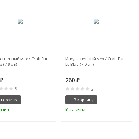
ственный мех / Craft Fur
Искусственный мех / Craft Fur
ue (7-9 cm)
Lt. Blue (7-9 cm)
0
260
₽
₽
0
0
 корзину
В корзину
личии
В наличии