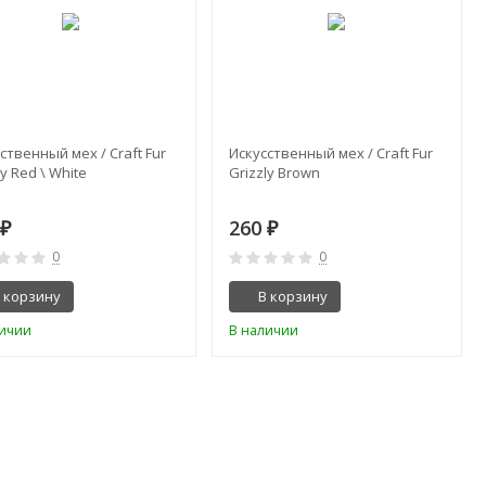
ственный мех / Craft Fur
Искусственный мех / Craft Fur
ly Red \ White
Grizzly Brown
0
260
₽
₽
0
0
 корзину
В корзину
личии
В наличии