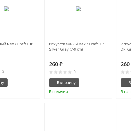
ый мех / Craft Fur
Искусственный мех / Craft Fur
Искус
)
Silver Gray (7-9 cm)
Dk. G
260
26
₽
0
0
ну
В корзину
В
В наличии
В на