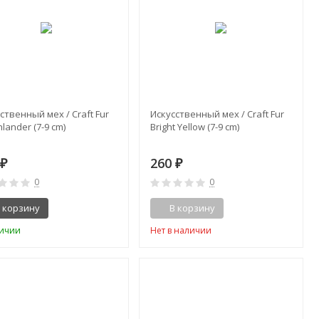
ственный мех / Craft Fur
Искусственный мех / Craft Fur
lander (7-9 cm)
Bright Yellow (7-9 cm)
0
260
₽
₽
0
0
 корзину
В корзину
личии
Нет в наличии