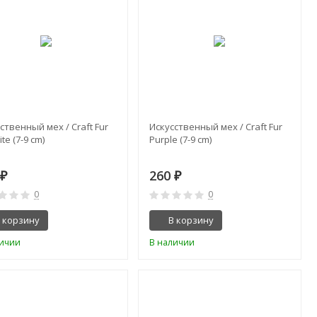
ственный мех / Craft Fur
Искусственный мех / Craft Fur
ite (7-9 cm)
Purple (7-9 cm)
0
260
₽
₽
0
0
 корзину
В корзину
личии
В наличии