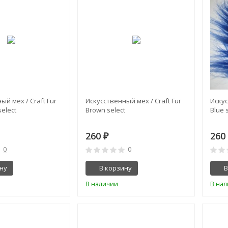
ый мех / Craft Fur
Искусственный мех / Craft Fur
Искус
select
Brown select
Blue 
260
26
₽
0
0
ну
В корзину
В
В наличии
В на