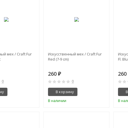
ый мех / Craft Fur
Искусственный мех / Craft Fur
Искус
t
Red (7-9 cm)
Fl. Bl
260
26
₽
0
0
ну
В корзину
В
В наличии
В на