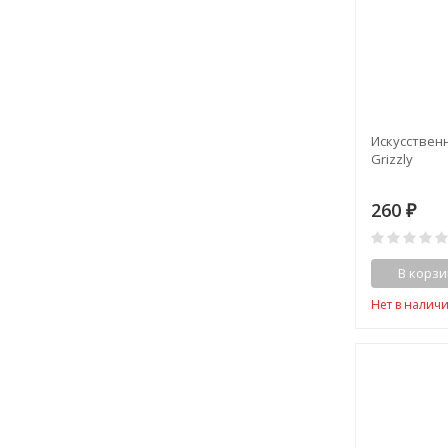
Искусственн
Grizzly
260
₽
В корзи
Нет в налич