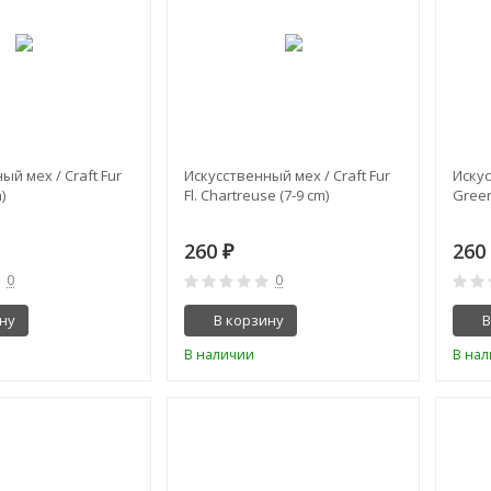
ый мех / Craft Fur
Искусственный мех / Craft Fur
Искус
)
Fl. Chartreuse (7-9 cm)
Green
260
26
₽
0
0
ну
В корзину
В
В наличии
В на