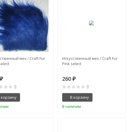
ственный мех / Craft Fur
Искусственный мех / Craft Fur
select
Pink select
0
260
₽
₽
0
0
 корзину
В корзину
личии
В наличии