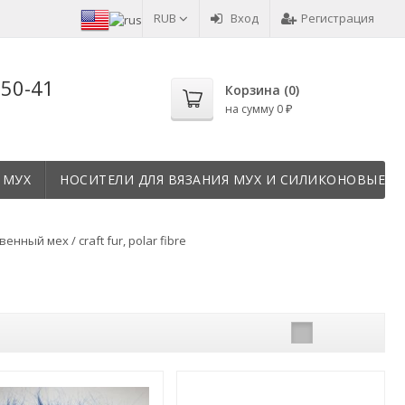
RUB
Вход
Регистрация
-50-41
Корзина (
0
)
на сумму
0
₽
 МУХ
НОСИТЕЛИ ДЛЯ ВЯЗАНИЯ МУХ И СИЛИКОНОВЫЕ Т
енный мех / craft fur, polar fibre