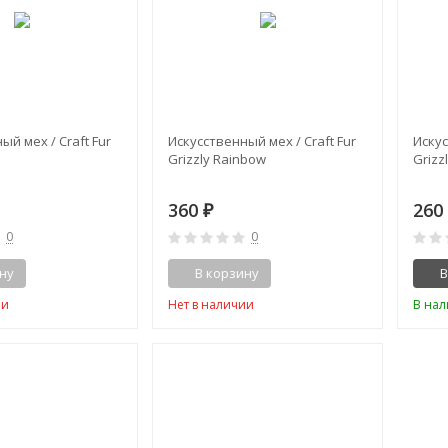
ый мех / Craft Fur
Искусственный мех / Craft Fur
Искус
Grizzly Rainbow
Grizz
360
26
₽
0
0
ну
В корзину
В
ии
Нет в наличии
В на