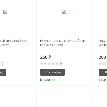
ый мех / Craft Fur
Искусственный мех / Craft Fur
Искус
(7-9 cm)
Lt. Olive (7-9 cm)
White
260
26
₽
0
0
ну
В корзину
В
В наличии
В на