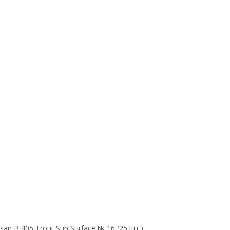
n B 405 Trout Sub Surface № 16 (25 шт.)