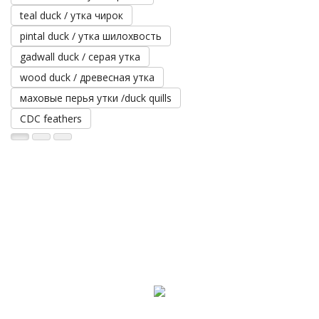
teal duck / утка чирок
pintal duck / утка шилохвость
gadwall duck / серая утка
wood duck / древесная утка
маховые перья утки /duck quills
CDC feathers