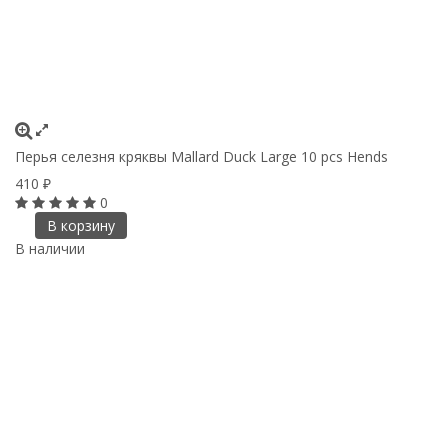
Перья селезня кряквы Mallard Duck Large 10 pcs Hends
410
₽
0
В корзину
В наличии