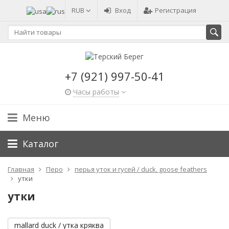
RUB
Вход
Регистрация
+7 (921) 997-50-41
Часы работы
Меню
Каталог
Главная
Перо
перья уток и гусей / duck. goose feathers
утки
утки
mallard duck / утка кряква