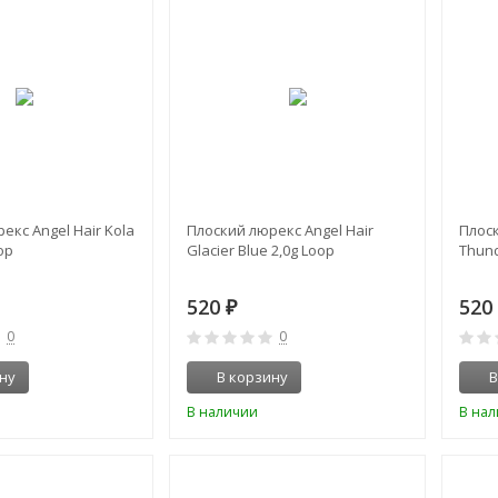
екс Angel Hair Kola
Плоский люрекс Angel Hair
Плоск
op
Glacier Blue 2,0g Loop
Thund
520
52
₽
0
0
ну
В корзину
В
В наличии
В на