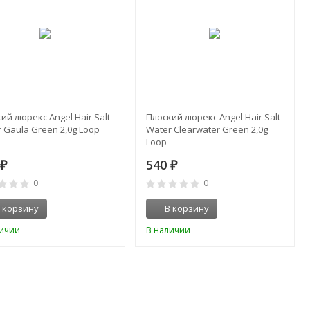
ий люрекс Angel Hair Salt
Плоский люрекс Angel Hair Salt
 Gaula Green 2,0g Loop
Water Clearwater Green 2,0g
Loop
0
540
₽
₽
0
0
 корзину
В корзину
личии
В наличии