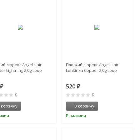
ий люрекс Angel Hair
Плоский люрекс Angel Hair
er Lightning 2,0g Loop
Lohkinka Copper 2,0g Loop
0
520
₽
₽
0
0
 корзину
В корзину
личии
В наличии