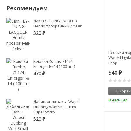
Рекомендуем
Лак FLY- TUING LACQUER
Hends прозрачный / clear
320
₽
Плоский люр
Water Highl
Крючки Kumho 71474
Loop
Emerger № 14 ( 100 шт )
540
₽
470
₽
В корзи
В наличии
Дабинговая вакса Wapsi
Dubbing Wax Small Tube
Super Sticky
520
₽