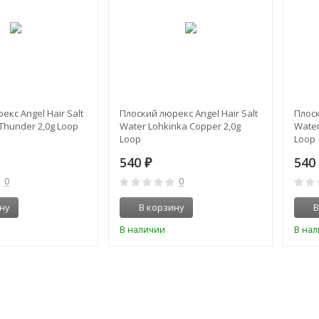
екс Angel Hair Salt
Плоский люрекс Angel Hair Salt
Плоск
Thunder 2,0g Loop
Water Lohkinka Copper 2,0g
Water
Loop
Loop
540
54
₽
0
0
ну
В корзину
В
В наличии
В на