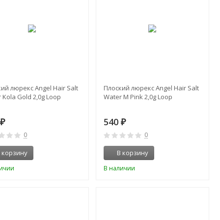
ий люрекс Angel Hair Salt
Плоский люрекс Angel Hair Salt
 Kola Gold 2,0g Loop
Water M Pink 2,0g Loop
0
540
₽
₽
0
0
 корзину
В корзину
личии
В наличии