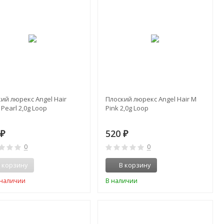
ий люрекс Angel Hair
Плоский люрекс Angel Hair M
r Pearl 2,0g Loop
Pink 2,0g Loop
0
520
₽
₽
0
0
 корзину
В корзину
 наличии
В наличии