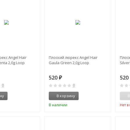
екс Angel Hair
Плоский люрекс Angel Hair
Плоск
enta 2,0g Loop
Gaula Green 2,0g Loop
Silve
520
52
₽
0
0
ну
В корзину
В
В наличии
Нет в