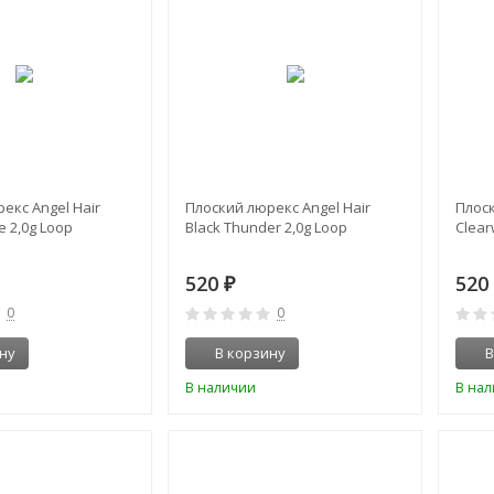
екс Angel Hair
Плоский люрекс Angel Hair
Плоск
 2,0g Loop
Black Thunder 2,0g Loop
Clear
520
52
₽
0
0
ну
В корзину
В
В наличии
В на