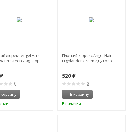
ий люрекс Angel Hair
Плоский люрекс Angel Hair
water Green 2,0g Loop
Highlander Green 2,0g Loop
0
520
₽
₽
0
0
 корзину
В корзину
личии
В наличии