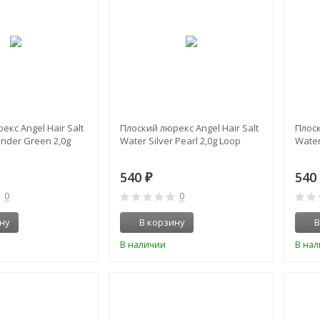
екс Angel Hair Salt
Плоский люрекс Angel Hair Salt
Плоск
ander Green 2,0g
Water Silver Pearl 2,0g Loop
Water
540
54
₽
0
0
ну
В корзину
В
В наличии
В на