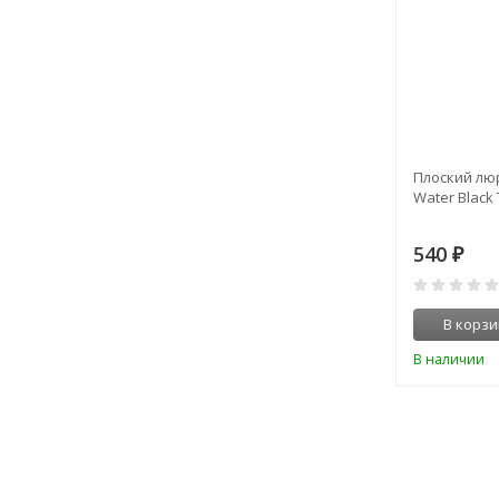
Плоский люр
Water Black 
540
₽
В корзи
В наличии