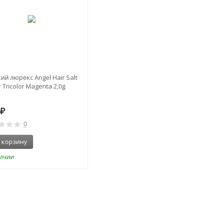
ий люрекс Angel Hair Salt
 Tricolor Magenta 2,0g
0
₽
0
 корзину
личии