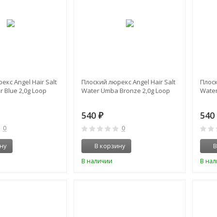
екс Angel Hair Salt
Плоский люрекс Angel Hair Salt
Плоск
r Blue 2,0g Loop
Water Umba Bronze 2,0g Loop
Water
540
54
₽
0
0
ну
В корзину
В
В наличии
В на