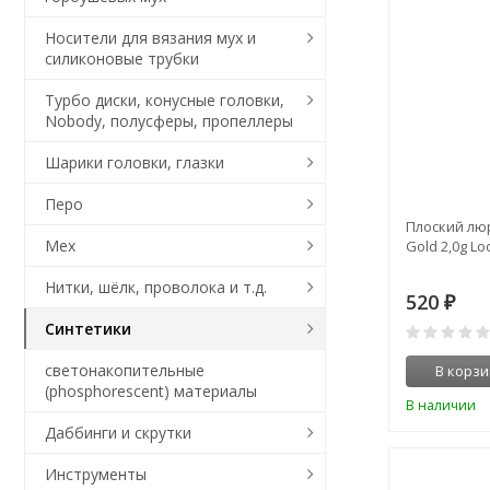
Носители для вязания мух и
силиконовые трубки
Турбо диски, конусные головки,
Nobody, полусферы, пропеллеры
Шарики головки, глазки
Перо
Плоский люр
Мех
Gold 2,0g Lo
Нитки, шёлк, проволока и т.д.
520
₽
Синтетики
светонакопительные
В корзи
(phosphorescent) материалы
В наличии
Даббинги и скрутки
Инструменты