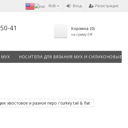
RUB
Вход
Регистрация
-50-41
Корзина (
0
)
на сумму
0
₽
 МУХ
НОСИТЕЛИ ДЛЯ ВЯЗАНИЯ МУХ И СИЛИКОНОВЫЕ Т
юк хвостовое и разное перо / turkey tail & flat