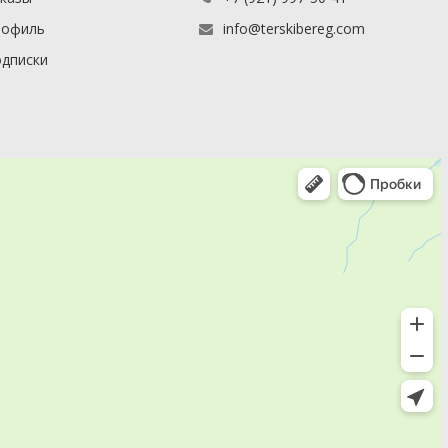
рофиль
info@terskibereg.com
дписки