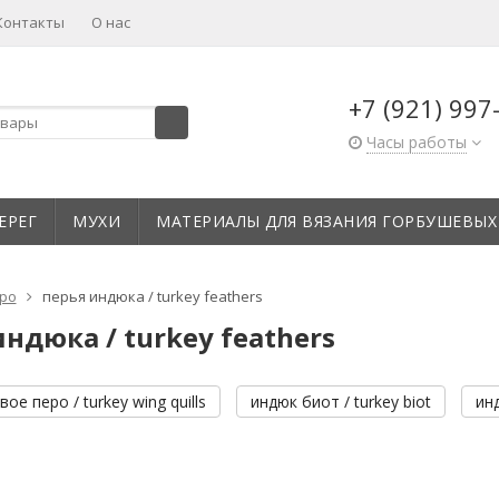
Контакты
О нас
+7 (921) 997
Часы работы
ЕРЕГ
МУХИ
МАТЕРИАЛЫ ДЛЯ ВЯЗАНИЯ ГОРБУШЕВЫХ
ро
перья индюка / turkey feathers
ндюка / turkey feathers
ое перо / turkey wing quills
индюк биот / turkey biot
инд