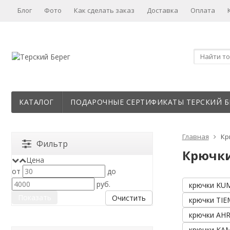
Блог
Фото
Как сделать заказ
Доставка
Оплата
КАТАЛОГ
ПОДАРОЧНЫЕ СЕРТИФИКАТЫ ТЕРСКИЙ Б
Главная
Кр
Фильтр
Крючки
Цена
от
до
руб.
крючки KU
Очистить
крючки TI
крючки AH
крючки KA