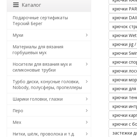
Каталог
крючки PA
Подарочные сертификаты
крючки DAI
Терский Берег
крючок стр
Мухи
крючки Wet 
крючки jig 
Материалы для вязания
горбушевых мух
крючки Swi
крючки сп
Носители для вязания мух и
силиконовые трубки
крючки лос
крючки мор
Турбо диски, конусные головки,
Nobody, полусферы, пропеллеры
крючки для
крючки тен
Шарики головки, глазки
крючки инт
Перо
крючки карп
Мех
крючки с б
застежки д
Нитки, шёлк, проволока и т.д.