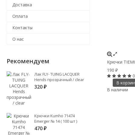
Доставка
Оплата
Контакты
О нас
Рекомендуем
Крючки ТIEMC
190
₽
Лак FLY- TUING LACQUER
0
Hends прозрачный / clear
В корзин
320
₽
В наличии
Крючки Kumho 71474
Emerger № 14 ( 100 шт )
470
₽