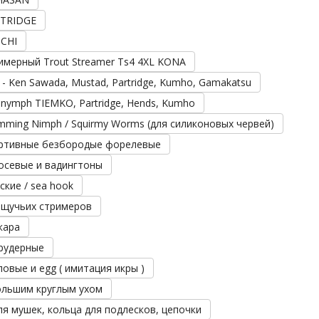
RTRIDGE
ICHI
имерный Trout Streamer Ts4 4XL KONA
- Ken Sawada, Mustad, Partridge, Kumho, Gamakatsu
/ nymph TIEMKO, Partridge, Hends, Kumho
mming Nimph / Squirmy Worms (для силиконовых червей)
ортивные безбородые форелевые
осевые и вадингтоны
ские / sea hook
 щучьих стримеров
кара
рудерные
овые и egg ( имитация икры )
ольшим круглым ухом
ля мушек, кольца для подлесков, цепочки