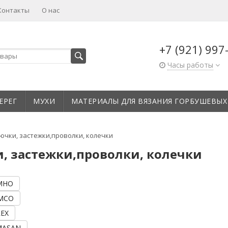
Контакты
О нас
+7 (921) 997
Часы работы
ЕРЕГ
МУХИ
МАТЕРИАЛЫ ДЛЯ ВЯЗАНИЯ ГОРБУШЕВЫХ
ючки, застежки,проволки, колечки
, застежки,проволки, колечки
MHO
EMCO
REX
MASAN