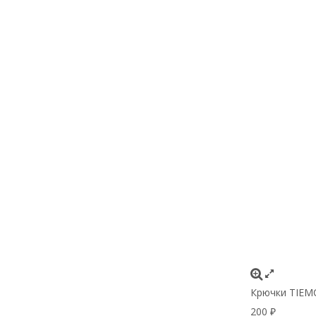
Крючки ТIEMC
200
₽