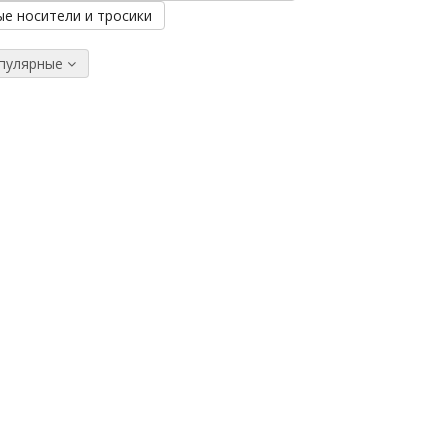
е носители и тросики
:
опулярные