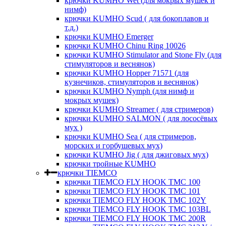
крючки KUMHO Wet (для мокрых мушек и
нимф)
крючки KUMHO Scud ( для бокоплавов и
т.д.)
крючки KUMHO Emerger
крючки KUMHO Chinu Ring 10026
крючки KUMHO Stimulator and Stone Fly (для
стимуляторов и веснянок)
крючки KUMHO Hopper 71571 (для
кузнечиков, стимуляторов и веснянок)
крючки KUMHO Nymph (для нимф и
мокрых мушек)
крючки KUMHO Streamer ( для стримеров)
крючки KUMHO SALMON ( для лососёвых
мух )
крючки KUMHO Sea ( для стримеров,
морских и горбушевых мух)
крючки KUMHO Jig ( для джиговых мух)
крючки тройные KUMHO
крючки TIEMCO
крючки ТIEMCO FLY HOOK TMC 100
крючки ТIEMCO FLY HOOK TMC 101
крючки ТIEMCO FLY HOOK TMC 102Y
крючки ТIEMCO FLY HOOK TMC 103BL
крючки ТIEMCO FLY HOOK TMC 200R