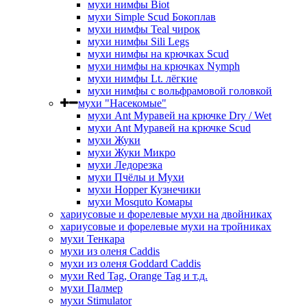
мухи нимфы Biot
мухи Simple Scud Бокоплав
мухи нимфы Teal чирок
мухи нимфы Sili Legs
мухи нимфы на крючках Scud
мухи нимфы на крючках Nymph
мухи нимфы Lt. лёгкие
мухи нимфы с вольфрамовой головкой
мухи "Насекомые"
мухи Ant Муравей на крючке Dry / Wet
мухи Ant Муравей на крючке Scud
мухи Жуки
мухи Жуки Микро
мухи Ледорезка
мухи Пчёлы и Мухи
мухи Hopper Кузнечики
мухи Mosquto Комары
хариусовые и форелевые мухи на двойниках
хариусовые и форелевые мухи на тройниках
мухи Тенкара
мухи из оленя Caddis
мухи из оленя Goddard Caddis
мухи Red Tag, Orange Tag и т.д.
мухи Палмер
мухи Stimulator