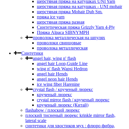
шерстяная пряжа на катушках UNI Yarn
шерстяная пряжа на катушках - UNI mohair
шерстяная пряжа Mohair Dub Sm.
пряжа ice yarn
шерстяная пряжа разная
Синтетическая пряжа Grizzly Yarn 4-Ply
Пряжа Alpaca SIBNYMPH
проволока металлическая на шпулях
проволоки свинцовые
проволока металлическая
Синтетики
angel hair, wing n' flash
angel hair Loop,Guide Line
wing n' flash Wapsi Hedron
angel hair Hends
angel neon hair Hends
ice wing fiber Harenine
crystal flash / крученый люрекс
крученый люрекс
crystal mirror flash / крученый люрекс
крученый люрекс (Китай)
flashabow / плоский люрекс
плоский тисненый люрекс krinkle mirror flash,
lateral scale
синтетики для хвостиков мух : флюро фибра,