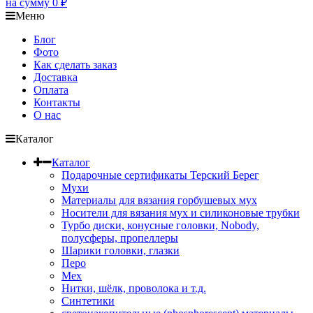
на сумму
0
₽
Меню
Блог
Фото
Как сделать заказ
Доставка
Оплата
Контакты
О нас
Каталог
Каталог
Подарочные сертификаты Терский Берег
Мухи
Материалы для вязания горбушевых мух
Носители для вязания мух и силиконовые трубки
Турбо диски, конусные головки, Nobody,
полусферы, пропеллеры
Шарики головки, глазки
Перо
Мех
Нитки, шёлк, проволока и т.д.
Синтетики