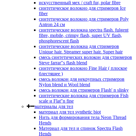
искусственный мех / craft fur, polar fibre
синтетическое волокно для стримеров Ice
fiber
синтетическое волокно для стримеров Poly
Antron 24 см
синтетические волокна spectra flash. fulgent
fibre, mobile, crimpy flash, super UV flash,
phosphorescent flash
синтетические волокна для стримеров
Unique hair. Strеamer super hair. Super hair
смесь синтетических волокон для стримеров
Steve farrar"s flash blend
синтетическое волокно Fine Hair ( плоское
блестящее )
смесь волокон для некрупных стримеров
Nylon blend и Wool blend
смесь волокон для стримеров Flash' n slinky
синтетические волокна для стримеров Fish
scale и Flat"n fine
материалы для тел
материал для тел synthetic biot
Нить для формирования тела Neon Thread
Hends
Материал для тел и спинок Spectra Flash
Hends