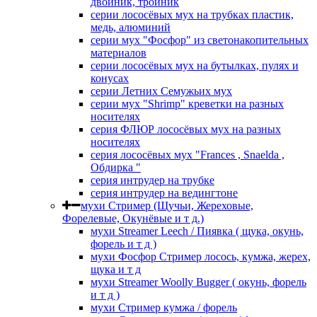
двойник, тройник
серии лососёвых мух на трубках пластик,
медь, алюминий
серии мух "Фосфор" из светонакопительных
материалов
серии лососёвых мух на бутылках, пулях и
конусах
серии Летних Семужьих мух
серии мух "Shrimp" креветки на разных
носителях
серия ФЛЮР лососёвых мух на разных
носителях
серия лососёвых мух "Frances , Snaelda ,
Обдирка "
серия интрудер на трубке
серия интрудер на ведингтоне
мухи Стример (Щучьи, Жереховые,
Форелевые, Окунёвые и т д.)
мухи Streamer Leech / Пиявка ( щука, окунь,
форель и т д )
мухи Фосфор Стример лосось, кумжа, жерех,
щука и т д
мухи Streamer Woolly Bugger ( окунь, форель
и т д )
мухи Стример кумжа / форель