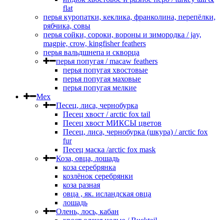
flat
перья куропатки, кеклика, франколина, перепёлки,
рябчика, совы
перья сойки, сороки, вороны и зимородка / jay,
magpie, crow, kingfisher feathers
перья вальдшнепа и скворца
перья попугая / macaw feathers
перья попугая хвостовые
перья попугая маховые
перья попугая мелкие
Мех
Песец, лиса, чернобурка
Песец хвост / arctic fox tail
Песец хвост МИКСЫ цветов
Песец, лиса, чернобурка (шкура) / arctic fox
fur
Песец маска /arctic fox mask
Коза, овца, лошадь
коза серебрянка
козлёнок серебрянки
коза разная
овца , як. исландская овца
лошадь
Олень, лось, кабан