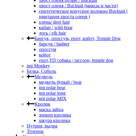
хвост оленя целые / Bucktail
хвост оленя / Bucktail (миксы и части)
синтетическое конусное волокно Bucktail (
имитация хвоста оленя )
олень/ deer hair
кабан / wild boar
лось / elk hair
Барсук, опоссум, енот, койот, Temple Dog
барсук / badger
опоссум
койот
енот,TD собака / raccoon, temple dog
imi Monkey
Белка, Соболь
Медведь
медведь бурый / bear
imi polar bear
imi polar long
imi polar MIX
Кролик
маска зайца
зонкер кролика
шкура кролика
Нутрия, выдра
Теленок