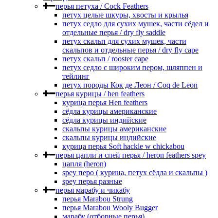
перья петуха / Cock Feathers
петух целые шкуры, хвосты и крылья
петух седло для сухих мушек, части сёдел и
отдельные перья / dry fly saddle
петух скальп для сухих мушек, части
скальпов и отдельные перья / dry fly cape
петух скальп / rooster cape
петух седло с широким пером, шляппен и
тейлинг
петух породы Кок де Леон / Coq de Leon
перья курицы / hen feathers
курица перья Hen feathers
сёдла курицы американские
сёдла курицы индийские
скальпы курицы американские
скальпы курицы индийские
курица перья Soft hackle w chickabou
перья цапли и спей перья / heron feathers spey
цапля (heron)
spey перо ( курица, петух сёдла и скальпы )
spey перья разные
перья марабу и чикабу
перья Marabou Strung
перья Marabou Wooly Bugger
марабу (отборные перья)