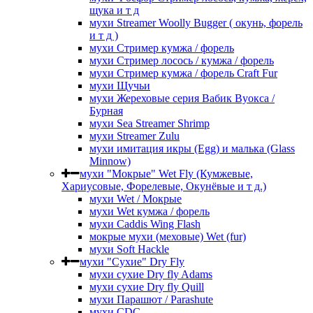
щука и т д
мухи Streamer Woolly Bugger ( окунь, форель
и т д )
мухи Стример кумжа / форель
мухи Стример лосось / кумжа / форель
мухи Стример кумжа / форель Craft Fur
мухи Щучьи
мухи Жереховые серия Вабик Вуокса /
Бурная
мухи Sea Streamer Shrimp
мухи Streamer Zulu
мухи имитация икры (Egg) и малька (Glass
Minnow)
мухи "Мокрые" Wet Fly (Кумжевые,
Хариусовые, Форелевые, Окунёвые и т д.)
мухи Wet / Мокрые
мухи Wet кумжа / форель
мухи Caddis Wing Flash
мокрые мухи (меховые) Wet (fur)
мухи Soft Hackle
мухи "Сухие" Dry Fly
мухи сухие Dry fly Adams
мухи сухие Dry fly Quill
мухи Парашют / Parashute
мухи CDC