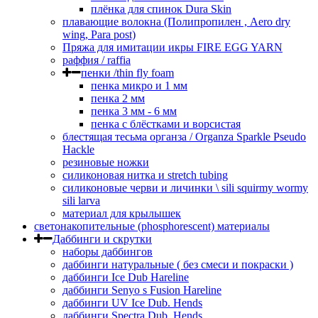
плёнка для спинок Dura Skin
плавающие волокна (Полипропилен , Aero dry
wing, Para post)
Пряжа для имитации икры FIRE EGG YARN
раффия / raffia
пенки /thin fly foam
пенка микро и 1 мм
пенка 2 мм
пенка 3 мм - 6 мм
пенка с блёстками и ворсистая
блестящая тесьма органза / Organza Sparkle Pseudo
Hackle
резиновые ножки
силиконовая нитка и stretch tubing
силиконовые черви и личинки \ sili squirmy wormy
sili larva
материал для крылышек
светонакопительные (phosphorescent) материалы
Даббинги и скрутки
наборы даббингов
даббинги натуральные ( без смеси и покраски )
даббинги Ice Dub Hareline
даббинги Senyo s Fusion Hareline
даббинги UV Ice Dub. Hends
даббинги Spectra Dub. Hends