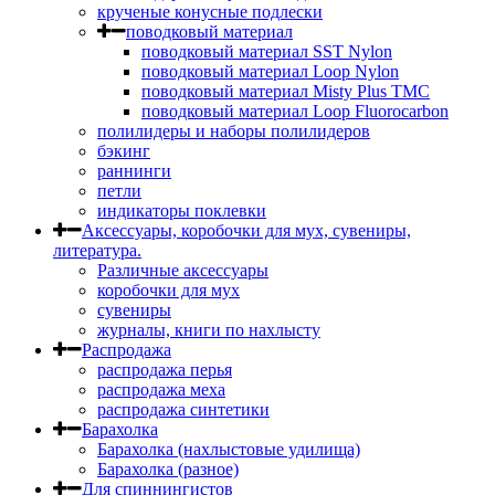
крученые конусные подлески
поводковый материал
поводковый материал SST Nylon
поводковый материал Loop Nylon
поводковый материал Misty Plus TMC
поводковый материал Loop Fluorocarbon
полилидеры и наборы полилидеров
бэкинг
раннинги
петли
индикаторы поклевки
Аксессуары, коробочки для мух, сувениры,
литература.
Различные аксессуары
коробочки для мух
сувениры
журналы, книги по нахлысту
Распродажа
распродажа перья
распродажа меха
распродажа синтетики
Барахолка
Барахолка (нахлыстовые удилища)
Барахолка (разное)
Для спиннингистов