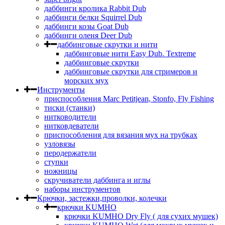
даббинги кролика Rabbit Dub
даббинги белки Squirrel Dub
даббинги козы Goat Dub
даббинги оленя Deer Dub
даббинговые скрутки и нити
даббинговые нити Easy Dub. Textreme
даббинговые скрутки
даббинговые скрутки для стримеров и
морских мух
Инструменты
приспособления Marc Petitjean, Stonfo, Fly Fishing
тиски (станки)
нитководители
нитковдеватели
приспособления для вязания мух на трубках
узловязы
перодержатели
ступки
ножницы
скручиватели даббинга и иглы
наборы инструментов
Крючки, застежки,проволки, колечки
крючки KUMHO
крючки KUMHO Dry Fly ( для сухих мушек)