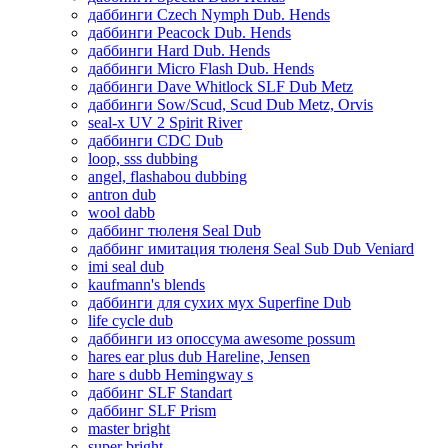
даббинги Czech Nymph Dub. Hends
даббинги Peacock Dub. Hends
даббинги Hard Dub. Hends
даббинги Micro Flash Dub. Hends
даббинги Dave Whitlock SLF Dub Metz
даббинги Sow/Scud, Scud Dub Metz, Orvis
seal-x UV 2 Spirit River
даббинги CDC Dub
loop, sss dubbing
angel, flashabou dubbing
antron dub
wool dabb
даббинг тюленя Seal Dub
даббинг имитация тюленя Seal Sub Dub Veniard
imi seal dub
kaufmann's blends
даббинги для сухих мух Superfine Dub
life cycle dub
даббинги из опоссума awesome possum
hares ear plus dub Hareline, Jensen
hare s dubb Hemingway s
даббинг SLF Standart
даббинг SLF Prism
master bright
super bright