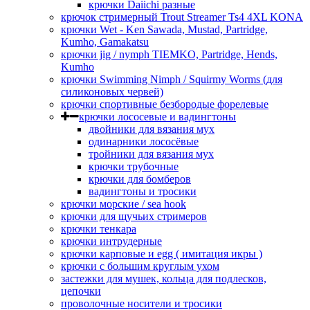
крючки Daiichi разные
крючок стримерный Trout Streamer Ts4 4XL KONA
крючки Wet - Ken Sawada, Mustad, Partridge,
Kumho, Gamakatsu
крючки jig / nymph TIEMKO, Partridge, Hends,
Kumho
крючки Swimming Nimph / Squirmy Worms (для
силиконовых червей)
крючки спортивные безбородые форелевые
крючки лососевые и вадингтоны
двойники для вязания мух
одинарники лососёвые
тройники для вязания мух
крючки трубочные
крючки для бомберов
вадингтоны и тросики
крючки морские / sea hook
крючки для щучьих стримеров
крючки тенкара
крючки интрудерные
крючки карповые и egg ( имитация икры )
крючки с большим круглым ухом
застежки для мушек, кольца для подлесков,
цепочки
проволочные носители и тросики