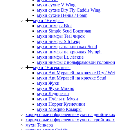
мухи сухие V Wing
мухи сухие Dry Fly Caddis Wing
мухи сухие Пенка / Foam
мухи "Нимфы"
мухи нимфы Biot
мухи Simple Scud Бокоплав
мухи нимфы Teal чирок
мухи нимфы Sili Legs
мухи нимфы на крючках Scud
мухи нимфы на крючках Nymph
мухи нимфы Lt. лёгкие
мухи нимфы с вольфрамовой головкой
мухи "Насекомые"
мухи Ant Муравей на крючке Dry / Wet
мухи Ant Муравей на крючке Scud
мухи Жуки
мухи Жуки Микро
мухи Ледорезка
мухи Пчёлы и Мухи
мухи Hopper Кузнечики
мухи Mosquto Комары
хариусовые и форелевые мухи на двойниках
хариусовые и форелевые мухи на тройниках
мухи Тенкара