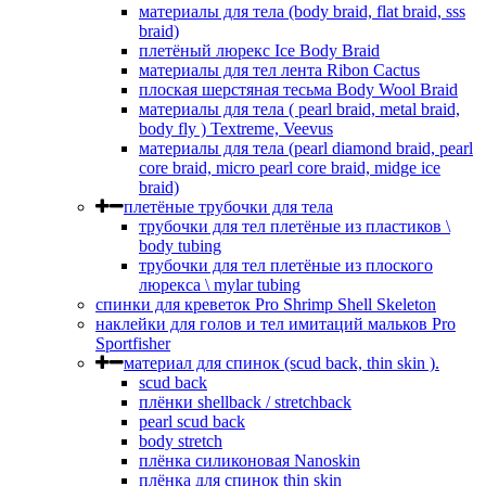
материалы для тела (body braid, flat braid, sss
braid)
плетёный люрекс Ice Body Braid
материалы для тел лента Ribon Cactus
плоская шерстяная тесьма Body Wool Braid
материалы для тела ( pearl braid, metal braid,
body fly ) Textreme, Veevus
материалы для тела (pearl diamond braid, pearl
core braid, micro pearl core braid, midge ice
braid)
плетёные трубочки для тела
трубочки для тел плетёные из пластиков \
body tubing
трубочки для тел плетёные из плоского
люрекса \ mylar tubing
спинки для креветок Pro Shrimp Shell Skeleton
наклейки для голов и тел имитаций мальков Pro
Sportfisher
материал для спинок (scud back, thin skin ).
scud back
плёнки shellback / stretchback
pearl scud back
body stretch
плёнка силиконовая Nanoskin
плёнка для спинок thin skin