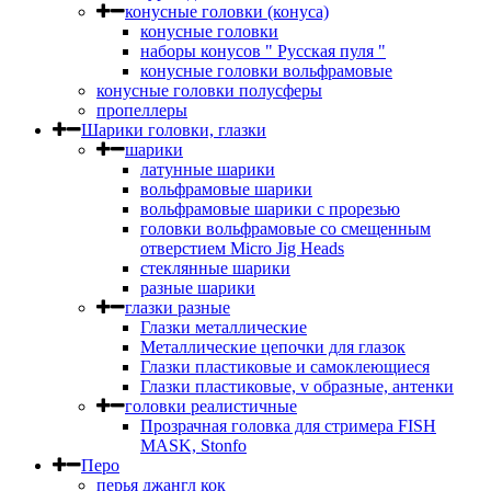
конусные головки (конуса)
конусные головки
наборы конусов " Русская пуля "
конусные головки вольфрамовые
конусные головки полусферы
пропеллеры
Шарики головки, глазки
шарики
латунные шарики
вольфрамовые шарики
вольфрамовые шарики с прорезью
головки вольфрамовые со смещенным
отверстием Micro Jig Heads
стеклянные шарики
разные шарики
глазки разные
Глазки металлические
Металлические цепочки для глазок
Глазки пластиковые и самоклеющиеся
Глазки пластиковые, v образные, антенки
головки реалистичные
Прозрачная головка для стримера FISH
MASK, Stonfo
Перо
перья джангл кок