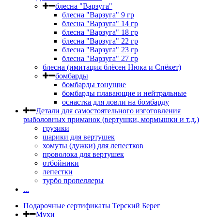
блесна "Варзуга"
блесна "Варзуга" 9 гр
блесна "Варзуга" 14 гр
блесна "Варзуга" 18 гр
блесна "Варзуга" 22 гр
блесна "Варзуга" 23 гр
блесна "Варзуга" 27 гр
блесна (имитация блёсен Нюка и Спёкет)
бомбарды
бомбарды тонущие
бомбарды плавающие и нейтральные
оснастка для ловли на бомбарду
Детали для самостоятельного изготовления
рыболовных приманок (вертушки, мормышки и т.д.)
грузики
шарики для вертушек
хомуты (дужки) для лепестков
проволока для вертушек
отбойники
лепестки
турбо пропеллеры
...
Подарочные сертификаты Терский Берег
Мухи