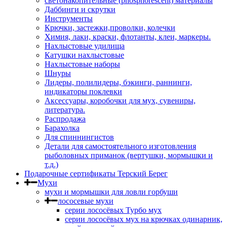
светонакопительные (phosphorescent) материалы
Даббинги и скрутки
Инструменты
Крючки, застежки,проволки, колечки
Химия, лаки, краски, флотанты, клеи, маркеры.
Нахлыстовые удилища
Катушки нахлыстовые
Нахлыстовые наборы
Шнуры
Лидеры, полилидеры, бэкинги, раннинги,
индикаторы поклевки
Аксессуары, коробочки для мух, сувениры,
литература.
Распродажа
Барахолка
Для спиннингистов
Детали для самостоятельного изготовления
рыболовных приманок (вертушки, мормышки и
т.д.)
Подарочные сертификаты Терский Берег
Мухи
мухи и мормышки для ловли горбуши
лососевые мухи
серии лососёвых Турбо мух
серии лососёвых мух на крючках одинарник,