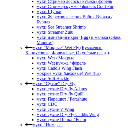
мухи Стример лосось / кумжа / форель
мухи Стример кумжа / форель Craft Fur
мухи Щучьи
мухи Жереховые серия Вабик Вуокса /
Бурная
мухи Sea Streamer Shrimp
мухи Streamer Zulu
мухи имитация икры (Egg) и малька (Glass
Minnow)
мухи "Мокрые" Wet Fly (Кумжевые,
Хариусовые, Форелевые, Окунёвые и т д.)
мухи Wet / Мокрые
мухи Wet кумжа / форель
мухи Caddis Wing Flash
мокрые мухи (меховые) Wet (fur)
мухи Soft Hackle
мухи "Сухие" Dry Fly
мухи сухие Dry fly Adams
мухи сухие Dry fly Quill
мухи Парашют / Parashute
мухи CDC
мухи сухие V Wing
мухи сухие Dry Fly Caddis Wing
мухи сухие Пенка / Foam
мухи "Нимфы"