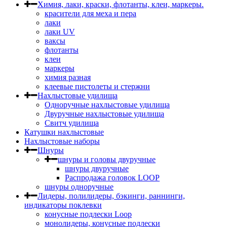
Химия, лаки, краски, флотанты, клеи, маркеры.
красители для меха и пера
лаки
лаки UV
ваксы
флотанты
клеи
маркеры
химия разная
клеевые пистолеты и стержни
Нахлыстовые удилища
Одноручные нахлыстовые удилища
Двуручные нахлыстовые удилища
Свитч удилища
Катушки нахлыстовые
Нахлыстовые наборы
Шнуры
шнуры и головы двуручные
шнуры двуручные
Распродажа головок LOOP
шнуры одноручные
Лидеры, полилидеры, бэкинги, раннинги,
индикаторы поклевки
конусные подлески Loop
монолидеры, конусные подлески