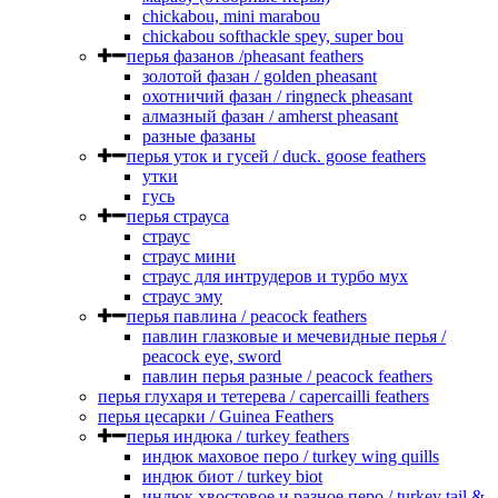
сhickabou, mini marabou
chickabou softhackle spey, super bou
перья фазанов /pheasant feathers
золотой фазан / golden pheasant
охотничий фазан / ringneck pheasant
алмазный фазан / amherst pheasant
разные фазаны
перья уток и гусей / duck. goose feathers
утки
гусь
перья страуса
страус
страус мини
страус для интрудеров и турбо мух
страус эму
перья павлина / peacock feathers
павлин глазковые и мечевидные перья /
peacock eye, sword
павлин перья разные / peacock feathers
перья глухаря и тетерева / capercailli feathers
перья цесарки / Guinea Feathers
перья индюка / turkey feathers
индюк маховое перо / turkey wing quills
индюк биот / turkey biot
индюк хвостовое и разное перо / turkey tail &