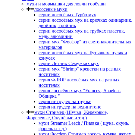
мухи и мормышки для ловли горбуши
лососевые мухи
серии лососёвых Турбо мух
серии лососёвых мух на крючках одинарник,
двойник, тройник
серии лососёвых мух на трубках пластик,
медь, алюминий
серии мух "Фосфор" из светонакопительных
материалов
серии лососёвых мух на бутылках, пулях и
конусах
серии Летних Семужьих мух
серии мух "Shrimp" креветки на разных
носителях
серия ФЛЮР лососёвых мух на разных
носителях
серия лососёвых мух "Frances , Snaelda ,
Обдирка "
серия интрудер на трубке
серия интрудер на ведингтоне
мухи Стример (Щучьи, Жереховые,
Форелевые, Окунёвые и т д.)
мухи Streamer Leech / Пиявка ( щука, окунь,
форель и т д )
мухи Фосфор Стример лосось, кумжа, жерех,