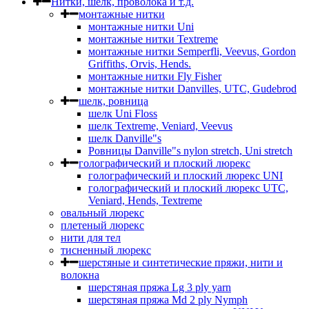
Нитки, шёлк, проволока и т.д.
монтажные нитки
монтажные нитки Uni
монтажные нитки Textreme
монтажные нитки Semperfli, Veevus, Gordon
Griffiths, Orvis, Hends.
монтажные нитки Fly Fisher
монтажные нитки Danvilles, UTC, Gudebrod
шелк, ровница
шелк Uni Floss
шелк Textreme, Veniard, Veevus
шелк Danville"s
Ровницы Danville"s nylon stretch, Uni stretch
голографический и плоский люрекс
голографический и плоский люрекс UNI
голографический и плоский люрекс UTC,
Veniard, Hends, Textreme
овальный люрекс
плетеный люрекс
нити для тел
тисненный люрекс
шерстяные и синтетические пряжи, нити и
волокна
шерстяная пряжа Lg 3 ply yarn
шерстяная пряжа Md 2 ply Nymph