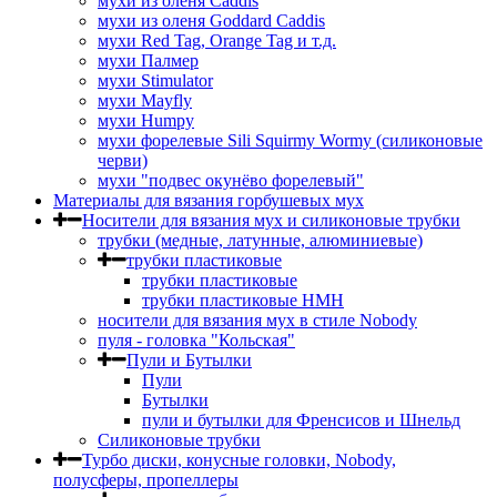
мухи из оленя Caddis
мухи из оленя Goddard Caddis
мухи Red Tag, Orange Tag и т.д.
мухи Палмер
мухи Stimulator
мухи Mayfly
мухи Humpy
мухи форелевые Sili Squirmy Wormy (силиконовые
черви)
мухи "подвес окунёво форелевый"
Материалы для вязания горбушевых мух
Носители для вязания мух и силиконовые трубки
трубки (медные, латунные, алюминиевые)
трубки пластиковые
трубки пластиковые
трубки пластиковые HMH
носители для вязания мух в стиле Nobody
пуля - головка "Кольская"
Пули и Бутылки
Пули
Бутылки
пули и бутылки для Френсисов и Шнельд
Силиконовые трубки
Турбо диски, конусные головки, Nobody,
полусферы, пропеллеры