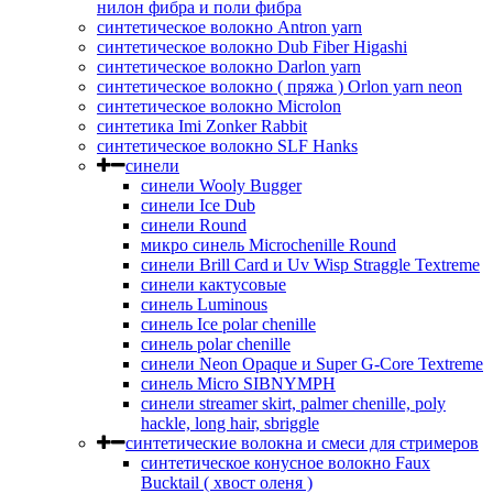
нилон фибра и поли фибра
синтетическое волокно Antron yarn
синтетическое волокно Dub Fiber Higashi
синтетическое волокно Darlon yarn
синтетическое волокно ( пряжа ) Orlon yarn neon
синтетическое волокно Microlon
синтетика Imi Zonker Rabbit
синтетическое волокно SLF Hanks
синели
синели Wooly Bugger
синели Ice Dub
синели Round
микро синель Microchenille Round
синели Brill Card и Uv Wisp Straggle Textreme
синели кактусовые
синель Luminous
синель Ice polar chenille
синель polar chenille
синели Neon Opaque и Super G-Core Textreme
синель Micro SIBNYMPH
синели streamer skirt, palmer chenille, poly
hackle, long hair, sbriggle
синтетические волокна и смеси для стримеров
синтетическое конусное волокно Faux
Bucktail ( хвост оленя )