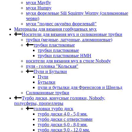
мухи Mayfly
мухи Humpy
мухи форелевые Sili Squirmy Wormy (силиконовые
черви)
мухи "подвес окунёво форелевый"
Материалы для вязания горбушевых мух
Носители для вязания мух и силиконовые трубки
трубки (медные, латунные, алюминиевые)
трубки пластиковые
трубки пластиковые
трубки пластиковые HMH
носители для вязания мух в стиле Nobody
пуля - головка "Кольская"
Пули и Бутылки
Пули
Бутылки
пули и бутылки для Френсисов и Шнельд
Силиконовые трубки
Турбо диски, конусные головки, Nobody,
полусферы, пропеллеры
головки турбо диск
турбо диски 4,0 - 5,0 мм.
турбо диски с отверстиями
турбо диски 6,0 - 8,0 мм.
турбо диски 9,0 - 12,0 мм.