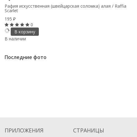
Рафия искусственная (швейцарская соломка) алая / Raffia
Ра
Scarlet
се
195
1
₽
0
В корзину
В наличии
В
Последние фото
ПРИЛОЖЕНИЯ
СТРАНИЦЫ