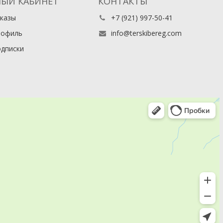
ЫЙ КАБИНЕТ
КОНТАКТЫ
казы
+7 (921) 997-50-41
рофиль
info@terskibereg.com
дписки