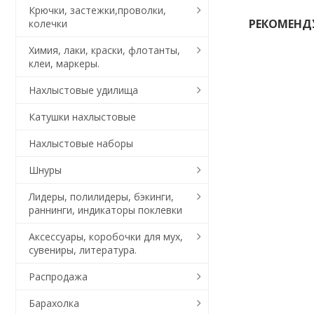
Крючки, застежки,проволки,
РЕКОМЕНД
колечки
Химия, лаки, краски, флотанты,
клеи, маркеры.
Нахлыстовые удилища
Катушки нахлыстовые
Нахлыстовые наборы
Шнуры
Лидеры, полилидеры, бэкинги,
раннинги, индикаторы поклевки
Куриное пер
натуральны
Аксессуары, коробочки для мух,
коричневы
сувениры, литература.
140
₽
Распродажа
Барахолка
В корзи