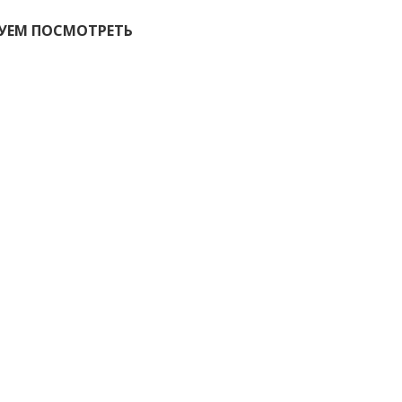
УЕМ ПОСМОТРЕТЬ
о Hen feathers
Куриное перо Hen feathers
К
й светло
серое
т
й
140
1
₽
0
0
ну
В корзину