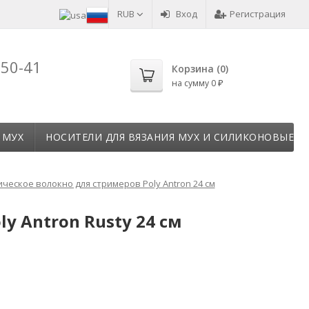
RUB
Вход
Регистрация
-50-41
Корзина (
0
)
на сумму
0
₽
 МУХ
НОСИТЕЛИ ДЛЯ ВЯЗАНИЯ МУХ И СИЛИКОНОВЫЕ Т
ческое волокно для стримеров Poly Antron 24 см
y Antron Rusty 24 см