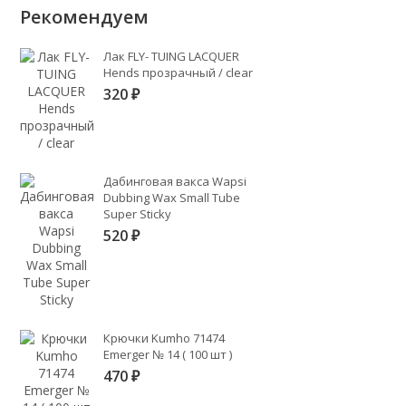
Рекомендуем
Лак FLY- TUING LACQUER
Hends прозрачный / clear
320
₽
Дабинговая вакса Wapsi
Dubbing Wax Small Tube
Super Sticky
520
₽
Крючки Kumho 71474
Emerger № 14 ( 100 шт )
470
₽