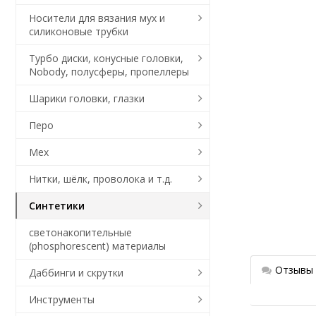
Носители для вязания мух и
силиконовые трубки
Турбо диски, конусные головки,
Nobody, полусферы, пропеллеры
Шарики головки, глазки
Перо
Мех
Нитки, шёлк, проволока и т.д.
Синтетики
светонакопительные
(phosphorescent) материалы
Отзывы
Даббинги и скрутки
Инструменты