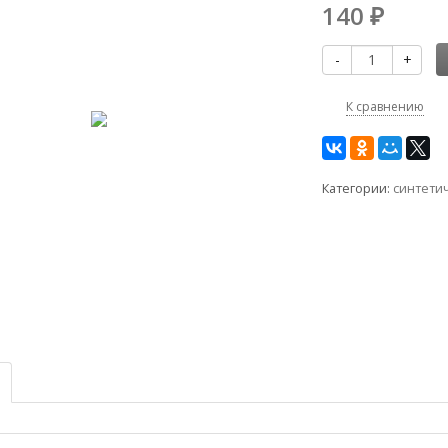
140
₽
-
+
К сравнению
Категории:
синтетич