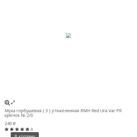
Муха горбушевая ( 3 ) утяжеленная RMH Red Ura Var PR
крючок № 2/0
240
₽
0
В корзину