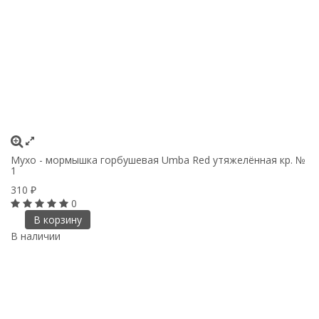
Мухо - мормышка горбушевая Umba Red утяжелённая кр. №
1
310
₽
0
В корзину
В наличии