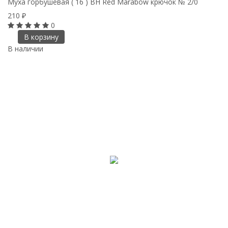
Муха горбушевая ( 16 ) BH Red Marabow крючок № 2/0
210
₽
0
В корзину
В наличии